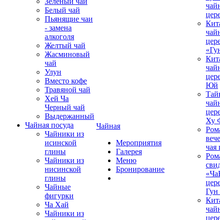
Зеленый чай
чай
Белый чай
цер
Пьянящие чаи
Кит
- замена
чай
алкоголя
цер
Желтый чай
«Гу
Жасминовый
Кит
чай
чай
Улун
цер
Вместо кофе
Юй
Травяной чай
Тай
Хей Ча
чай
Черный чай
цер
Выдержанный
Ху 
Чайная посуда
Чайная
Ром
Чайники из
вече
исинской
Мероприятия
чая
глины
Галерея
Ром
Чайники из
Меню
сви
нисинской
Бронирование
«Ча
глины
цер
Чайные
Гун
фигурки
Кит
Ча Хай
чай
Чайники из
цер