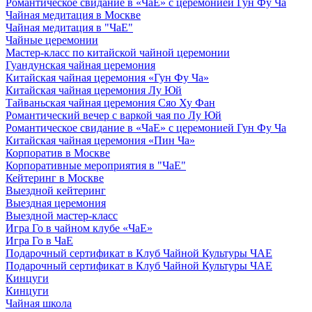
Романтическое свидание в «ЧаЕ» с церемонией Гун Фу Ча
Чайная медитация в Москве
Чайная медитация в "ЧаЕ"
Чайные церемонии
Мастер-класс по китайской чайной церемонии
Гуандунская чайная церемония
Китайская чайная церемония «Гун Фу Ча»
Китайская чайная церемония Лу Юй
Тайваньская чайная церемония Сяо Ху Фан
Романтический вечер с варкой чая по Лу Юй
Романтическое свидание в «ЧаЕ» с церемонией Гун Фу Ча
Китайская чайная церемония «Пин Ча»
Корпоратив в Москве
Корпоративные мероприятия в "ЧаЕ"
Кейтеринг в Москве
Выездной кейтеринг
Выездная церемония
Выездной мастер-класс
Игра Го в чайном клубе «ЧаЕ»
Игра Го в ЧаЕ
Подарочный сертификат в Клуб Чайной Культуры ЧАЕ
Подарочный сертификат в Клуб Чайной Культуры ЧАЕ
Кинцуги
Кинцуги
Чайная школа