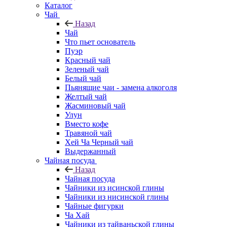
Каталог
Чай
Назад
Чай
Что пьет основатель
Пуэр
Красный чай
Зеленый чай
Белый чай
Пьянящие чаи - замена алкоголя
Желтый чай
Жасминовый чай
Улун
Вместо кофе
Травяной чай
Хей Ча Черный чай
Выдержанный
Чайная посуда
Назад
Чайная посуда
Чайники из исинской глины
Чайники из нисинской глины
Чайные фигурки
Ча Хай
Чайники из тайваньской глины