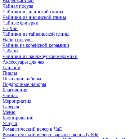
Выдержанный
Чайная посуда
Чайники из исинской глины
Чайники из нисинской глины
Чайные фигурки
Ча Хай
Чайники из тайваньской глины
Набор посуды
Чайник из корейской керамики
Чабани
Чайники из чаочжоуской керамики
Аксессуары для чая
Гайвани
Пиалы
Пьянящие наборы
Подарочные наборы
Благовония
Чайная
Мероприятия
Галерея
Меню
Бронирование
Услуги
Романтический вечер в ЧаЕ
Романтический вечер с варкой чая по Лу Юй