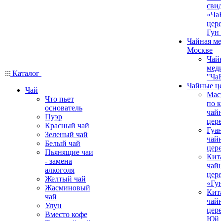
сви
«Ча
цер
Гун
Чайная ме
Москве
Чай
мед
Каталог
"Ча
Чайные ц
Чай
Мас
Что пьет
по 
основатель
чай
Пуэр
цер
Красный чай
Гуа
Зеленый чай
чай
Белый чай
цер
Пьянящие чаи
Кит
- замена
чай
алкоголя
цер
Желтый чай
«Гу
Жасминовый
Кит
чай
чай
Улун
цер
Вместо кофе
Юй