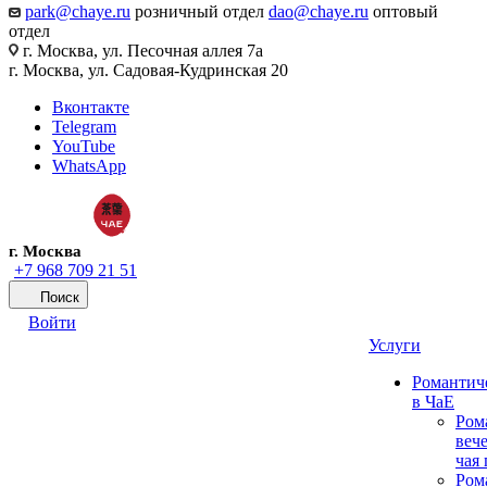
park@chaye.ru
розничный отдел
dao@chaye.ru
оптовый
отдел
г. Москва, ул. Песочная аллея 7а
г. Москва, ул. Садовая-Кудринская 20
Вконтакте
Telegram
YouTube
WhatsApp
г. Москва
+7 968 709 21 51
Поиск
Войти
Услуги
Романтич
в ЧаЕ
Ром
вече
чая
Ром