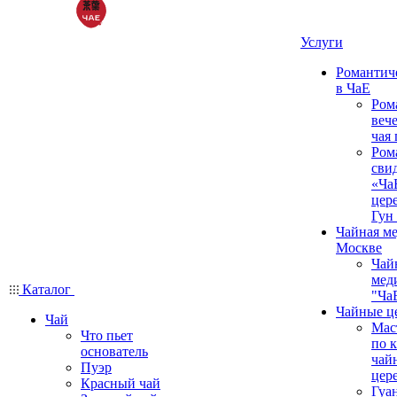
Услуги
Романтич
в ЧаЕ
Ром
вече
чая
Ром
сви
«Ча
цер
Гун
Чайная ме
Москве
Чай
мед
Каталог
"Ча
Чайные ц
Чай
Мас
Что пьет
по 
основатель
чай
Пуэр
цер
Красный чай
Гуа