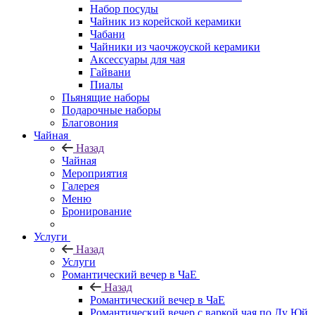
Набор посуды
Чайник из корейской керамики
Чабани
Чайники из чаочжоуской керамики
Аксессуары для чая
Гайвани
Пиалы
Пьянящие наборы
Подарочные наборы
Благовония
Чайная
Назад
Чайная
Мероприятия
Галерея
Меню
Бронирование
Услуги
Назад
Услуги
Романтический вечер в ЧаЕ
Назад
Романтический вечер в ЧаЕ
Романтический вечер с варкой чая по Лу Юй