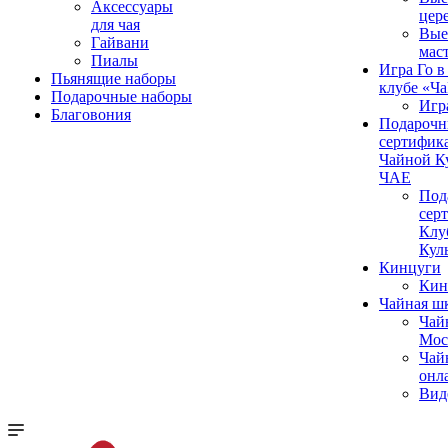
Аксессуары
цер
для чая
Вые
Гайвани
мас
Пиалы
Игра Го в
Пьянящие наборы
клубе «Ч
Подарочные наборы
Игр
Благовония
Подароч
сертифика
Чайной К
ЧАЕ
Под
сер
Клу
Кул
Кинцуги
Кин
Чайная ш
Чай
Мос
Чай
онл
Вид