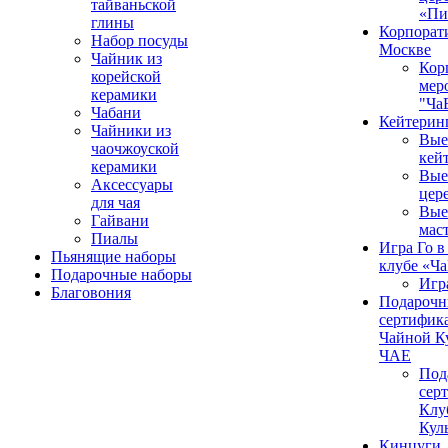
тайваньской
«Пи
глины
Корпорат
Набор посуды
Москве
Чайник из
Кор
корейской
мер
керамики
"Ча
Чабани
Кейтерин
Чайники из
Вые
чаочжоуской
кей
керамики
Вые
Аксессуары
цер
для чая
Вые
Гайвани
мас
Пиалы
Игра Го в
Пьянящие наборы
клубе «Ч
Подарочные наборы
Игр
Благовония
Подароч
сертифика
Чайной К
ЧАЕ
Под
сер
Клу
Кул
Кинцуги