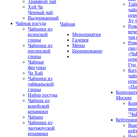
Травяной чай
Тай
Хей Ча
чай
Черный чай
цер
Выдержанный
Ху 
Чайная посуда
Чайная
Ром
Чайники из
вече
исинской
Мероприятия
чая
глины
Галерея
Ром
Чайники из
Меню
сви
нисинской
Бронирование
«Ча
глины
цер
Чайные
Гун
фигурки
Кит
Ча Хай
чай
Чайники из
цер
тайваньской
«Пи
глины
Корпорат
Набор посуды
Москве
Чайник из
Кор
корейской
мер
керамики
"Ча
Чабани
Кейтерин
Чайники из
Вые
чаочжоуской
кей
керамики
Вые