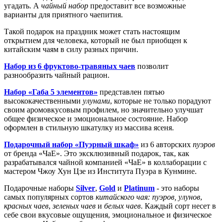
угадать. А
чайный набор
предоставит все возможные
варианты для приятного чаепития.
Такой подарок на праздник может стать настоящим
открытием для человека, который не был приобщен к
китайским чаям в силу разных причин.
Набор из 6 фруктово-травяных чаев
позволит
разнообразить чайный рацион.
Набор «Габа 5 элементов»
представлен пятью
высококачественными
улунами
, которые не только порадуют
своим аромовкусовым профилем, но значительно улучшат
общее физическое и эмоциональное состояние. Набор
оформлен в стильную шкатулку из массива ясеня.
Подарочный набор «Пуэрный шкаф»
из 6 авторских
пуэров
от бренда «ЧаЕ». Это эксклюзивный подарок, так, как
разрабатывался чайной компанией «ЧаЕ» в коллаборации с
мастером Чжоу Хун Цзе из Института Пуэра в Кунмине.
Подарочные наборы
Silver
,
Gold
и
Platinum
- это наборы
самых популярных сортов
китайского чая: пуэров, улунов
,
красных чаев
,
зеленых чаев
и
белых чаев
. Каждый сорт несет в
себе свои вкусовые ощущения, эмоциональное и физическое