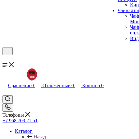
Кин
Чайная ш
Чай
Мос
Чай
онл
Вид
Сравнение
0
Отложенные
0
Корзина
0
Телефоны
+7 968 709 21 51
Каталог
Назад