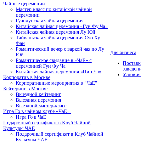
Чайные церемонии
Мастер-класс по китайской чайной
церемонии
Гуандунская чайная церемония
Китайская чайная церемония «Гун Фу Ча»
Китайская чайная церемония Лу Юй
Тайваньская чайная церемония Сяо Ху
Фан
Романтический вечер с варкой чая по Лу
Для бизнеса
Юй
Романтическое свидание в «ЧаЕ» с
Поставк
церемонией Гун Фу Ча
заведен
Китайская чайная церемония «Пин Ча»
Условия
Корпоратив в Москве
Корпоративные мероприятия в "ЧаЕ"
Кейтеринг в Москве
Выездной кейтеринг
Выездная церемония
Выездной мастер-класс
Игра Го в чайном клубе «ЧаЕ»
Игра Го в ЧаЕ
Подарочный сертификат в Клуб Чайной
Культуры ЧАЕ
Подарочный сертификат в Клуб Чайной
Культуры ЧАЕ