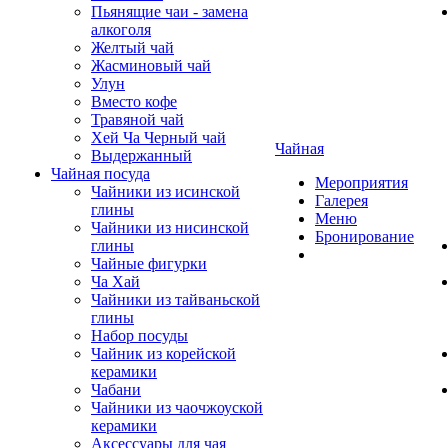
Пьянящие чаи - замена
алкоголя
Желтый чай
Жасминовый чай
Улун
Вместо кофе
Травяной чай
Хей Ча Черный чай
Чайная
Выдержанный
Чайная посуда
Мероприятия
Чайники из исинской
Галерея
глины
Меню
Чайники из нисинской
Бронирование
глины
Чайные фигурки
Ча Хай
Чайники из тайваньской
глины
Набор посуды
Чайник из корейской
керамики
Чабани
Чайники из чаочжоуской
керамики
Аксессуары для чая