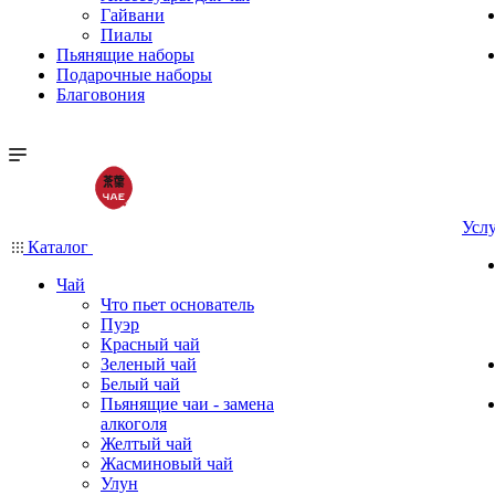
Гайвани
Пиалы
Пьянящие наборы
Подарочные наборы
Благовония
Усл
Каталог
Чай
Что пьет основатель
Пуэр
Красный чай
Зеленый чай
Белый чай
Пьянящие чаи - замена
алкоголя
Желтый чай
Жасминовый чай
Улун