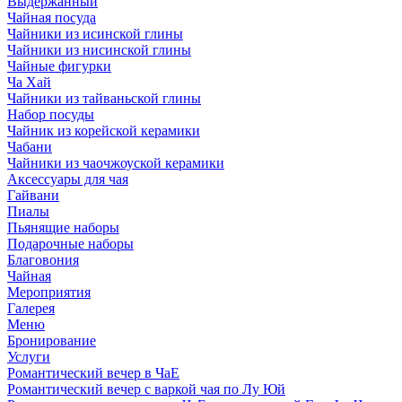
Выдержанный
Чайная посуда
Чайники из исинской глины
Чайники из нисинской глины
Чайные фигурки
Ча Хай
Чайники из тайваньской глины
Набор посуды
Чайник из корейской керамики
Чабани
Чайники из чаочжоуской керамики
Аксессуары для чая
Гайвани
Пиалы
Пьянящие наборы
Подарочные наборы
Благовония
Чайная
Мероприятия
Галерея
Меню
Бронирование
Услуги
Романтический вечер в ЧаЕ
Романтический вечер с варкой чая по Лу Юй