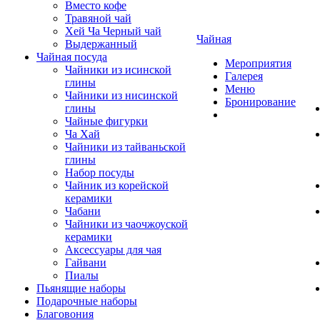
Вместо кофе
Травяной чай
Хей Ча Черный чай
Чайная
Выдержанный
Чайная посуда
Мероприятия
Чайники из исинской
Галерея
глины
Меню
Чайники из нисинской
Бронирование
глины
Чайные фигурки
Ча Хай
Чайники из тайваньской
глины
Набор посуды
Чайник из корейской
керамики
Чабани
Чайники из чаочжоуской
керамики
Аксессуары для чая
Гайвани
Пиалы
Пьянящие наборы
Подарочные наборы
Благовония