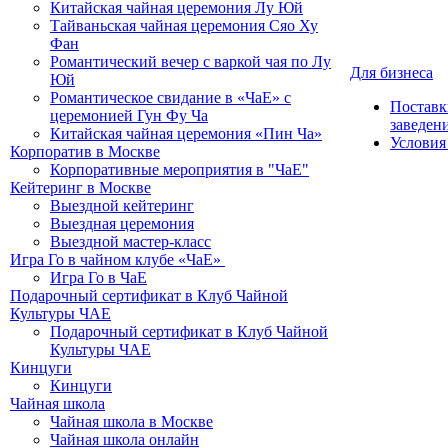
Китайская чайная церемония Лу Юй
Тайваньская чайная церемония Сяо Ху
Фан
Романтический вечер с варкой чая по Лу
Для бизнеса
Юй
Романтическое свидание в «ЧаЕ» с
Поставк
церемонией Гун Фу Ча
заведен
Китайская чайная церемония «Пин Ча»
Условия
Корпоратив в Москве
Корпоративные мероприятия в "ЧаЕ"
Кейтеринг в Москве
Выездной кейтеринг
Выездная церемония
Выездной мастер-класс
Игра Го в чайном клубе «ЧаЕ»
Игра Го в ЧаЕ
Подарочный сертификат в Клуб Чайной
Культуры ЧАЕ
Подарочный сертификат в Клуб Чайной
Культуры ЧАЕ
Кинцуги
Кинцуги
Чайная школа
Чайная школа в Москве
Чайная школа онлайн