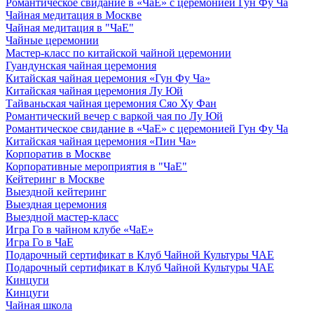
Романтическое свидание в «ЧаЕ» с церемонией Гун Фу Ча
Чайная медитация в Москве
Чайная медитация в "ЧаЕ"
Чайные церемонии
Мастер-класс по китайской чайной церемонии
Гуандунская чайная церемония
Китайская чайная церемония «Гун Фу Ча»
Китайская чайная церемония Лу Юй
Тайваньская чайная церемония Сяо Ху Фан
Романтический вечер с варкой чая по Лу Юй
Романтическое свидание в «ЧаЕ» с церемонией Гун Фу Ча
Китайская чайная церемония «Пин Ча»
Корпоратив в Москве
Корпоративные мероприятия в "ЧаЕ"
Кейтеринг в Москве
Выездной кейтеринг
Выездная церемония
Выездной мастер-класс
Игра Го в чайном клубе «ЧаЕ»
Игра Го в ЧаЕ
Подарочный сертификат в Клуб Чайной Культуры ЧАЕ
Подарочный сертификат в Клуб Чайной Культуры ЧАЕ
Кинцуги
Кинцуги
Чайная школа