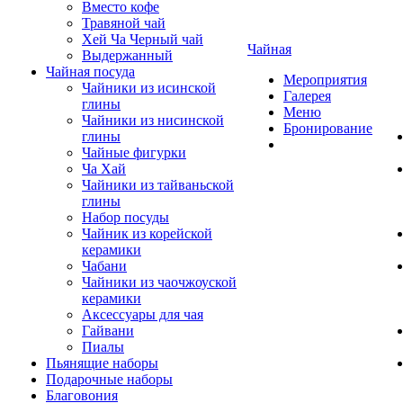
Вместо кофе
Травяной чай
Хей Ча Черный чай
Чайная
Выдержанный
Чайная посуда
Мероприятия
Чайники из исинской
Галерея
глины
Меню
Чайники из нисинской
Бронирование
глины
Чайные фигурки
Ча Хай
Чайники из тайваньской
глины
Набор посуды
Чайник из корейской
керамики
Чабани
Чайники из чаочжоуской
керамики
Аксессуары для чая
Гайвани
Пиалы
Пьянящие наборы
Подарочные наборы
Благовония