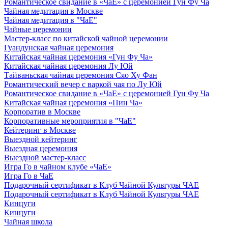
Романтическое свидание в «ЧаЕ» с церемонией Гун Фу Ча
Чайная медитация в Москве
Чайная медитация в "ЧаЕ"
Чайные церемонии
Мастер-класс по китайской чайной церемонии
Гуандунская чайная церемония
Китайская чайная церемония «Гун Фу Ча»
Китайская чайная церемония Лу Юй
Тайваньская чайная церемония Сяо Ху Фан
Романтический вечер с варкой чая по Лу Юй
Романтическое свидание в «ЧаЕ» с церемонией Гун Фу Ча
Китайская чайная церемония «Пин Ча»
Корпоратив в Москве
Корпоративные мероприятия в "ЧаЕ"
Кейтеринг в Москве
Выездной кейтеринг
Выездная церемония
Выездной мастер-класс
Игра Го в чайном клубе «ЧаЕ»
Игра Го в ЧаЕ
Подарочный сертификат в Клуб Чайной Культуры ЧАЕ
Подарочный сертификат в Клуб Чайной Культуры ЧАЕ
Кинцуги
Кинцуги
Чайная школа