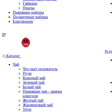
Гайвани
Пиалы
Пьянящие наборы
Подарочные наборы
Благовония
Усл
Каталог
Чай
Что пьет основатель
Пуэр
Красный чай
Зеленый чай
Белый чай
Пьянящие чаи - замена
алкоголя
Желтый чай
Жасминовый чай
Улун