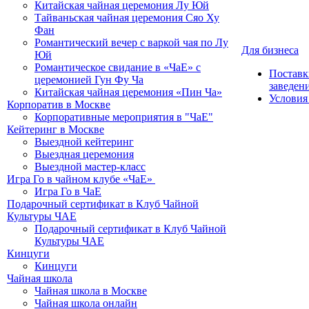
Китайская чайная церемония Лу Юй
Тайваньская чайная церемония Сяо Ху
Фан
Романтический вечер с варкой чая по Лу
Для бизнеса
Юй
Романтическое свидание в «ЧаЕ» с
Поставк
церемонией Гун Фу Ча
заведен
Китайская чайная церемония «Пин Ча»
Условия
Корпоратив в Москве
Корпоративные мероприятия в "ЧаЕ"
Кейтеринг в Москве
Выездной кейтеринг
Выездная церемония
Выездной мастер-класс
Игра Го в чайном клубе «ЧаЕ»
Игра Го в ЧаЕ
Подарочный сертификат в Клуб Чайной
Культуры ЧАЕ
Подарочный сертификат в Клуб Чайной
Культуры ЧАЕ
Кинцуги
Кинцуги
Чайная школа
Чайная школа в Москве
Чайная школа онлайн