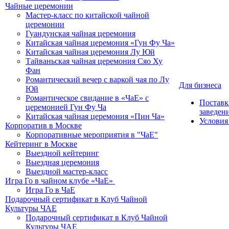
Чайные церемонии
Мастер-класс по китайской чайной
церемонии
Гуандунская чайная церемония
Китайская чайная церемония «Гун Фу Ча»
Китайская чайная церемония Лу Юй
Тайваньская чайная церемония Сяо Ху
Фан
Романтический вечер с варкой чая по Лу
Для бизнеса
Юй
Романтическое свидание в «ЧаЕ» с
Поставк
церемонией Гун Фу Ча
заведен
Китайская чайная церемония «Пин Ча»
Условия
Корпоратив в Москве
Корпоративные мероприятия в "ЧаЕ"
Кейтеринг в Москве
Выездной кейтеринг
Выездная церемония
Выездной мастер-класс
Игра Го в чайном клубе «ЧаЕ»
Игра Го в ЧаЕ
Подарочный сертификат в Клуб Чайной
Культуры ЧАЕ
Подарочный сертификат в Клуб Чайной
Культуры ЧАЕ