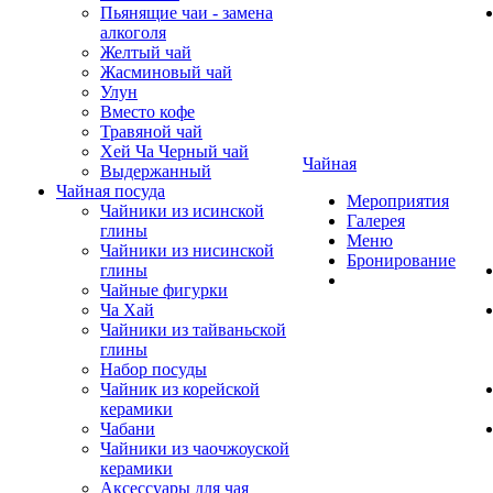
Пьянящие чаи - замена
алкоголя
Желтый чай
Жасминовый чай
Улун
Вместо кофе
Травяной чай
Хей Ча Черный чай
Чайная
Выдержанный
Чайная посуда
Мероприятия
Чайники из исинской
Галерея
глины
Меню
Чайники из нисинской
Бронирование
глины
Чайные фигурки
Ча Хай
Чайники из тайваньской
глины
Набор посуды
Чайник из корейской
керамики
Чабани
Чайники из чаочжоуской
керамики
Аксессуары для чая