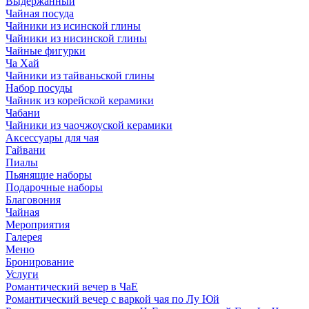
Выдержанный
Чайная посуда
Чайники из исинской глины
Чайники из нисинской глины
Чайные фигурки
Ча Хай
Чайники из тайваньской глины
Набор посуды
Чайник из корейской керамики
Чабани
Чайники из чаочжоуской керамики
Аксессуары для чая
Гайвани
Пиалы
Пьянящие наборы
Подарочные наборы
Благовония
Чайная
Мероприятия
Галерея
Меню
Бронирование
Услуги
Романтический вечер в ЧаЕ
Романтический вечер с варкой чая по Лу Юй