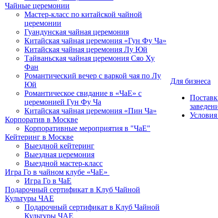
Чайные церемонии
Мастер-класс по китайской чайной
церемонии
Гуандунская чайная церемония
Китайская чайная церемония «Гун Фу Ча»
Китайская чайная церемония Лу Юй
Тайваньская чайная церемония Сяо Ху
Фан
Романтический вечер с варкой чая по Лу
Для бизнеса
Юй
Романтическое свидание в «ЧаЕ» с
Поставк
церемонией Гун Фу Ча
заведен
Китайская чайная церемония «Пин Ча»
Условия
Корпоратив в Москве
Корпоративные мероприятия в "ЧаЕ"
Кейтеринг в Москве
Выездной кейтеринг
Выездная церемония
Выездной мастер-класс
Игра Го в чайном клубе «ЧаЕ»
Игра Го в ЧаЕ
Подарочный сертификат в Клуб Чайной
Культуры ЧАЕ
Подарочный сертификат в Клуб Чайной
Культуры ЧАЕ