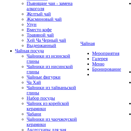
Пьянящие чаи - замена
алкоголя
Желтый чай
Жасминовый чай
Улун
Вместо кофе
Травяной чай
Хей Ча Черный чай
Чайная
Выдержанный
Чайная посуда
Мероприятия
Чайники из исинской
Галерея
глины
Меню
Чайники из нисинской
Бронирование
глины
Чайные фигурки
Ча Хай
Чайники из тайваньской
глины
Набор посуды
Чайник из корейской
керамики
Чабани
Чайники из чаочжоуской
керамики
Аксессуары для чая