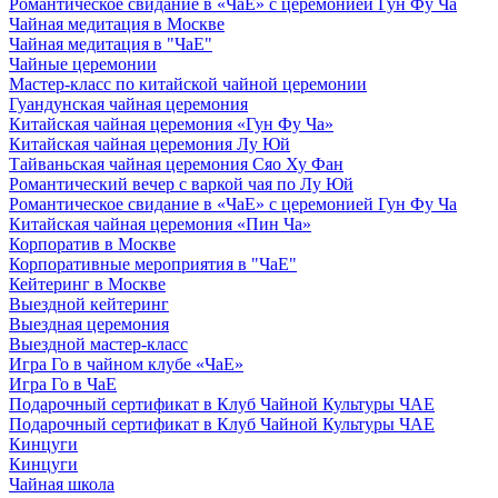
Романтическое свидание в «ЧаЕ» с церемонией Гун Фу Ча
Чайная медитация в Москве
Чайная медитация в "ЧаЕ"
Чайные церемонии
Мастер-класс по китайской чайной церемонии
Гуандунская чайная церемония
Китайская чайная церемония «Гун Фу Ча»
Китайская чайная церемония Лу Юй
Тайваньская чайная церемония Сяо Ху Фан
Романтический вечер с варкой чая по Лу Юй
Романтическое свидание в «ЧаЕ» с церемонией Гун Фу Ча
Китайская чайная церемония «Пин Ча»
Корпоратив в Москве
Корпоративные мероприятия в "ЧаЕ"
Кейтеринг в Москве
Выездной кейтеринг
Выездная церемония
Выездной мастер-класс
Игра Го в чайном клубе «ЧаЕ»
Игра Го в ЧаЕ
Подарочный сертификат в Клуб Чайной Культуры ЧАЕ
Подарочный сертификат в Клуб Чайной Культуры ЧАЕ
Кинцуги
Кинцуги
Чайная школа