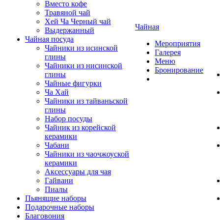
Вместо кофе
Травяной чай
Хей Ча Черный чай
Чайная
Выдержанный
Чайная посуда
Мероприятия
Чайники из исинской
Галерея
глины
Меню
Чайники из нисинской
Бронирование
глины
Чайные фигурки
Ча Хай
Чайники из тайваньской
глины
Набор посуды
Чайник из корейской
керамики
Чабани
Чайники из чаочжоуской
керамики
Аксессуары для чая
Гайвани
Пиалы
Пьянящие наборы
Подарочные наборы
Благовония