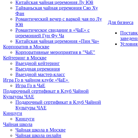
Китайская чайная церемония Лу Юй
Тайваньская чайная церемония Сяо Ху
Фан
Романтический вечер с варкой чая по Лу
Для бизнеса
Юй
Романтическое свидание в «ЧаЕ» с
Поставк
церемонией Гун Фу Ча
заведен
Китайская чайная церемония «Пин Ча»
Условия
Корпоратив в Москве
Корпоративные мероприятия в "ЧаЕ"
Кейтеринг в Москве
Выездной кейтеринг
Выездная церемония
Выездной мастер-класс
Игра Го в чайном клубе «ЧаЕ»
Игра Го в ЧаЕ
Подарочный сертификат в Клуб Чайной
Культуры ЧАЕ
Подарочный сертификат в Клуб Чайной
Культуры ЧАЕ
Кинцуги
Кинцуги
Чайная школа
Чайная школа в Москве
Чайная школа онлайн