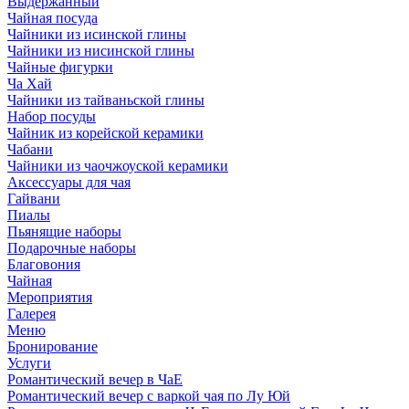
Выдержанный
Чайная посуда
Чайники из исинской глины
Чайники из нисинской глины
Чайные фигурки
Ча Хай
Чайники из тайваньской глины
Набор посуды
Чайник из корейской керамики
Чабани
Чайники из чаочжоуской керамики
Аксессуары для чая
Гайвани
Пиалы
Пьянящие наборы
Подарочные наборы
Благовония
Чайная
Мероприятия
Галерея
Меню
Бронирование
Услуги
Романтический вечер в ЧаЕ
Романтический вечер с варкой чая по Лу Юй