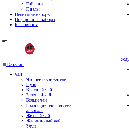
Гайвани
Пиалы
Пьянящие наборы
Подарочные наборы
Благовония
Усл
Каталог
Чай
Что пьет основатель
Пуэр
Красный чай
Зеленый чай
Белый чай
Пьянящие чаи - замена
алкоголя
Желтый чай
Жасминовый чай
Улун