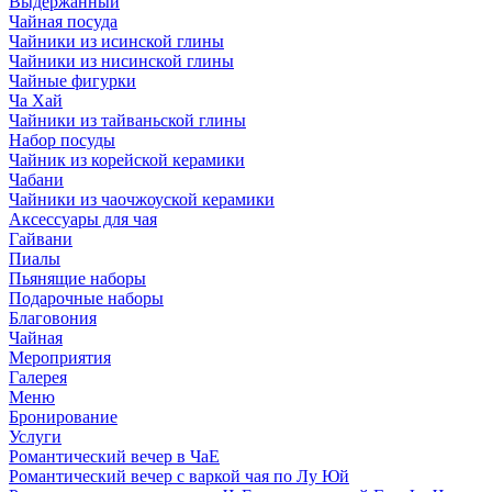
Выдержанный
Чайная посуда
Чайники из исинской глины
Чайники из нисинской глины
Чайные фигурки
Ча Хай
Чайники из тайваньской глины
Набор посуды
Чайник из корейской керамики
Чабани
Чайники из чаочжоуской керамики
Аксессуары для чая
Гайвани
Пиалы
Пьянящие наборы
Подарочные наборы
Благовония
Чайная
Мероприятия
Галерея
Меню
Бронирование
Услуги
Романтический вечер в ЧаЕ
Романтический вечер с варкой чая по Лу Юй