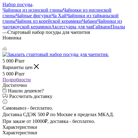
Набор посуды
Чайники из исинской глины
Чайники из нисинской
глины
Чайные фигурки
Ча Хай
Чайники из тайваньской
глины
Чайник из корейской керамики
Чабани
Чайники из
чаочжоуской керамики
Аксессуары для чая
Гайвани
Пиалы
—
Стартовый набор посуды для чаепития
Новинка
5 000
₽
/шт
Варианты цен
5 000
₽
/шт
Подробности
Достаточно
Нашли дешевле?
Рассчитать доставку
Самовывоз - бесплатно.
Доставка СДЭК 500 ₽ по Москве в пределах МКАД.
При заказе от 10000₽, доставка - бесплатно.
Характеристики
Характеристики