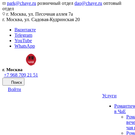
park@chaye.ru
розничный отдел
dao@chaye.ru
оптовый
отдел
г. Москва, ул. Песочная аллея 7а
г. Москва, ул. Садовая-Кудринская 20
Вконтакте
Telegram
YouTube
WhatsApp
г. Москва
+7 968 709 21 51
Поиск
Войти
Услуги
Романтич
в ЧаЕ
Ром
вече
чая
Ром