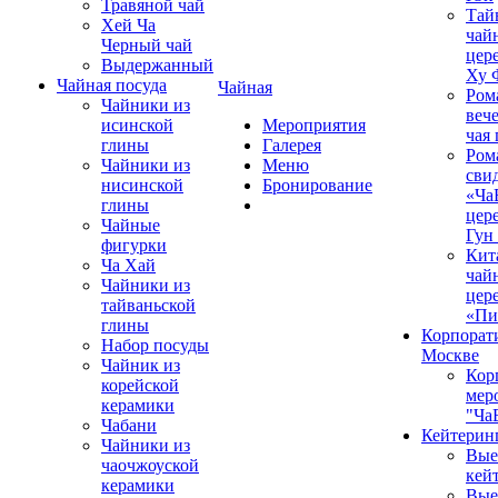
Травяной чай
Тай
Хей Ча
чай
Черный чай
цер
Выдержанный
Ху 
Чайная посуда
Чайная
Ром
Чайники из
вече
исинской
Мероприятия
чая
глины
Галерея
Ром
Чайники из
Меню
сви
нисинской
Бронирование
«Ча
глины
цер
Чайные
Гун
фигурки
Кит
Ча Хай
чай
Чайники из
цер
тайваньской
«Пи
глины
Корпорат
Набор посуды
Москве
Чайник из
Кор
корейской
мер
керамики
"Ча
Чабани
Кейтерин
Чайники из
Вые
чаочжоуской
кей
керамики
Вые