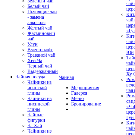
Зеленый чай
чай
Белый чай
цер
Пьянящие чаи
Кит
- замена
чай
алкоголя
цер
Желтый чай
«Гу
Жасминовый
Кит
чай
чай
Улун
цер
Вместо кофе
Юй
Травяной чай
Тай
Хей Ча
чай
Черный чай
цер
Выдержанный
Ху 
Чайная посуда
Чайная
Ром
Чайники из
вече
исинской
Мероприятия
чая
глины
Галерея
Ром
Чайники из
Меню
сви
нисинской
Бронирование
«Ча
глины
цер
Чайные
Гун
фигурки
Кит
Ча Хай
чай
Чайники из
цер