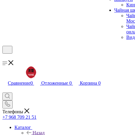
Кин
Чайная ш
Чай
Мос
Чай
онл
Вид
Сравнение
0
Отложенные
0
Корзина
0
Телефоны
+7 968 709 21 51
Каталог
Назад