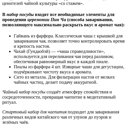
ценителей чайной культуры «со стажем».
В
набор посуды
входят все необходимые элементы для
проведения
церемонии Пин Ча
(способа заваривания,
позволяющего максимально раскрыть вкус и аромат чая):
Гайвань из фарфора. Классическая чаша с крышкой для
заваривания чая, позволяет точно контролировать время
и крепость настоя.
Чахай (Гундаобэй) — «чаша справедливости»,
используется для переливания чая перед разливом,
обеспечивая равномерный вкус в каждой пиале.
Пиалы из фарфора 4 шт. Изящные чаши для дегустации,
подчёркивают чистоту вкуса и аромата.
Сито из металла. Для фильтрации настоя от мелких
чайных частиц, делает подачу аккуратной.
Чайный набор посуды
создаёт атмосферу спокойствия и
сосредоточенности, превращая чаепитие в медитативный
ритуал.
Стартовый набор для чаепития
подходит для заваривания
различных видов китайского чая от улунов до пуэров и
зелёных чаёв.