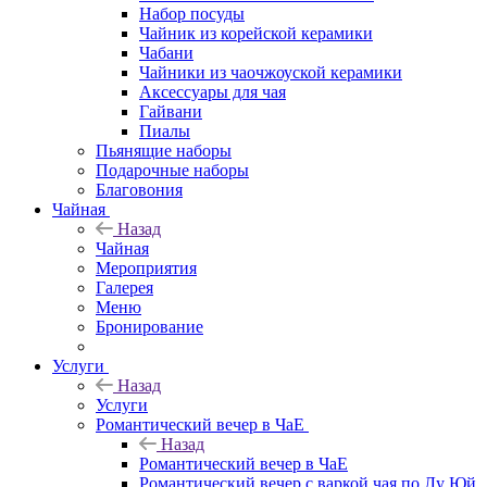
Набор посуды
Чайник из корейской керамики
Чабани
Чайники из чаочжоуской керамики
Аксессуары для чая
Гайвани
Пиалы
Пьянящие наборы
Подарочные наборы
Благовония
Чайная
Назад
Чайная
Мероприятия
Галерея
Меню
Бронирование
Услуги
Назад
Услуги
Романтический вечер в ЧаЕ
Назад
Романтический вечер в ЧаЕ
Романтический вечер с варкой чая по Лу Юй