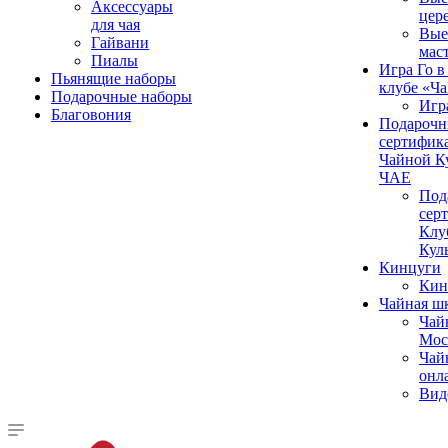
Аксессуары
цер
для чая
Вые
Гайвани
мас
Пиалы
Игра Го в
Пьянящие наборы
клубе «Ч
Подарочные наборы
Игр
Благовония
Подароч
сертифика
Чайной К
ЧАЕ
Под
сер
Клу
Кул
Кинцуги
Кин
Чайная ш
Чай
Мос
Чай
онл
Вид