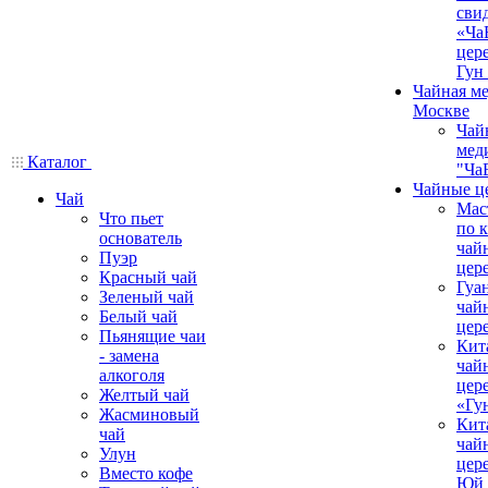
сви
«Ча
цер
Гун
Чайная ме
Москве
Чай
мед
Каталог
"Ча
Чайные ц
Чай
Мас
Что пьет
по 
основатель
чай
Пуэр
цер
Красный чай
Гуа
Зеленый чай
чай
Белый чай
цер
Пьянящие чаи
Кит
- замена
чай
алкоголя
цер
Желтый чай
«Гу
Жасминовый
Кит
чай
чай
Улун
цер
Вместо кофе
Юй