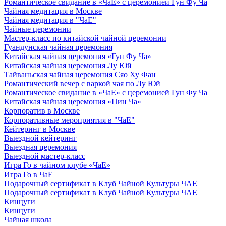
Романтическое свидание в «ЧаЕ» с церемонией Гун Фу Ча
Чайная медитация в Москве
Чайная медитация в "ЧаЕ"
Чайные церемонии
Мастер-класс по китайской чайной церемонии
Гуандунская чайная церемония
Китайская чайная церемония «Гун Фу Ча»
Китайская чайная церемония Лу Юй
Тайваньская чайная церемония Сяо Ху Фан
Романтический вечер с варкой чая по Лу Юй
Романтическое свидание в «ЧаЕ» с церемонией Гун Фу Ча
Китайская чайная церемония «Пин Ча»
Корпоратив в Москве
Корпоративные мероприятия в "ЧаЕ"
Кейтеринг в Москве
Выездной кейтеринг
Выездная церемония
Выездной мастер-класс
Игра Го в чайном клубе «ЧаЕ»
Игра Го в ЧаЕ
Подарочный сертификат в Клуб Чайной Культуры ЧАЕ
Подарочный сертификат в Клуб Чайной Культуры ЧАЕ
Кинцуги
Кинцуги
Чайная школа