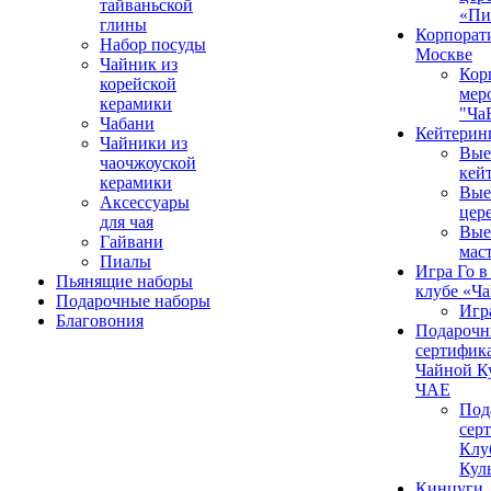
тайваньской
«Пи
глины
Корпорат
Набор посуды
Москве
Чайник из
Кор
корейской
мер
керамики
"Ча
Чабани
Кейтерин
Чайники из
Вые
чаочжоуской
кей
керамики
Вые
Аксессуары
цер
для чая
Вые
Гайвани
мас
Пиалы
Игра Го в
Пьянящие наборы
клубе «Ч
Подарочные наборы
Игр
Благовония
Подароч
сертифика
Чайной К
ЧАЕ
Под
сер
Клу
Кул
Кинцуги