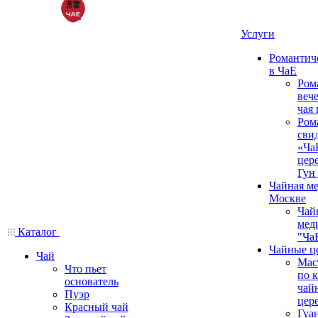
Услуги
Романтич
в ЧаЕ
Ром
вече
чая
Ром
сви
«Ча
цер
Гун
Чайная ме
Москве
Чай
мед
Каталог
"Ча
Чайные ц
Чай
Мас
Что пьет
по 
основатель
чай
Пуэр
цер
Красный чай
Гуа