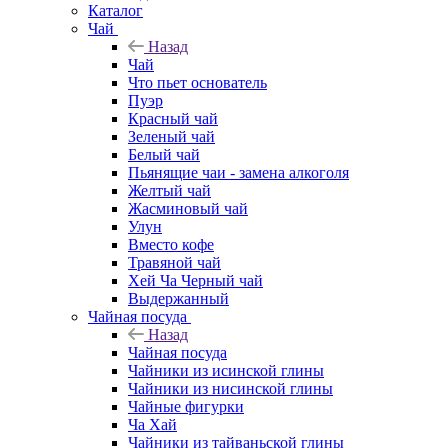
Каталог
Чай
Назад
Чай
Что пьет основатель
Пуэр
Красный чай
Зеленый чай
Белый чай
Пьянящие чаи - замена алкоголя
Желтый чай
Жасминовый чай
Улун
Вместо кофе
Травяной чай
Хей Ча Черный чай
Выдержанный
Чайная посуда
Назад
Чайная посуда
Чайники из исинской глины
Чайники из нисинской глины
Чайные фигурки
Ча Хай
Чайники из тайваньской глины