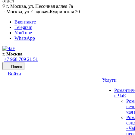
отдел
г. Москва, ул. Песочная аллея 7а
г. Москва, ул. Садовая-Кудринская 20
Вконтакте
Telegram
YouTube
WhatsApp
г. Москва
+7 968 709 21 51
Поиск
Войти
Услуги
Романтич
в ЧаЕ
Ром
вече
чая
Ром
сви
«Ча
цер