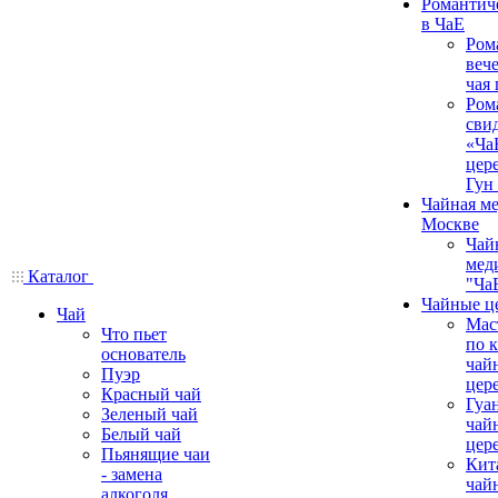
Романтич
в ЧаЕ
Ром
вече
чая
Ром
сви
«Ча
цер
Гун
Чайная ме
Москве
Чай
мед
Каталог
"Ча
Чайные ц
Чай
Мас
Что пьет
по 
основатель
чай
Пуэр
цер
Красный чай
Гуа
Зеленый чай
чай
Белый чай
цер
Пьянящие чаи
Кит
- замена
чай
алкоголя