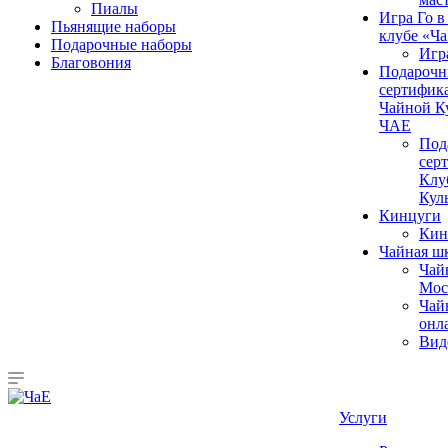
Пиалы
Игра Го в
Пьянящие наборы
клубе «Ч
Подарочные наборы
Игр
Благовония
Подароч
сертифика
Чайной К
ЧАЕ
Под
сер
Клу
Кул
Кинцуги
Кин
Чайная ш
Чай
Мос
Чай
онл
Вид
Услуги