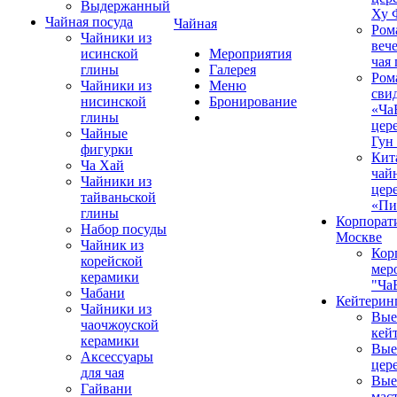
Выдержанный
Ху 
Чайная посуда
Чайная
Ром
Чайники из
вече
исинской
Мероприятия
чая
глины
Галерея
Ром
Чайники из
Меню
сви
нисинской
Бронирование
«Ча
глины
цер
Чайные
Гун
фигурки
Кит
Ча Хай
чай
Чайники из
цер
тайваньской
«Пи
глины
Корпорат
Набор посуды
Москве
Чайник из
Кор
корейской
мер
керамики
"Ча
Чабани
Кейтерин
Чайники из
Вые
чаочжоуской
кей
керамики
Вые
Аксессуары
цер
для чая
Вые
Гайвани
мас