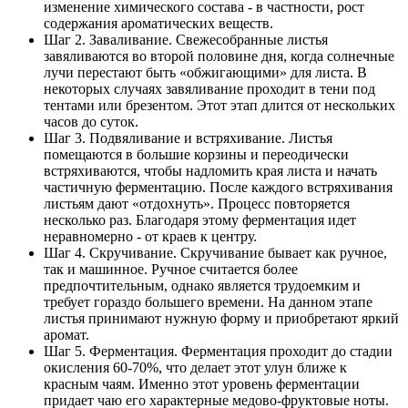
изменение химического состава - в частности, рост
содержания ароматических веществ.
Шаг 2. Заваливание. Свежесобранные листья
завяливаются во второй половине дня, когда солнечные
лучи перестают быть «обжигающими» для листа. В
некоторых случаях завяливание проходит в тени под
тентами или брезентом. Этот этап длится от нескольких
часов до суток.
Шаг 3. Подвяливание и встряхивание. Листья
помещаются в большие корзины и переодически
встряхиваются, чтобы надломить края листа и начать
частичную ферментацию. После каждого встряхивания
листьям дают «отдохнуть». Процесс повторяется
несколько раз. Благодаря этому ферментация идет
неравномерно - от краев к центру.
Шаг 4. Скручивание. Скручивание бывает как ручное,
так и машинное. Ручное считается более
предпочтительным, однако является трудоемким и
требует гораздо большего времени. На данном этапе
листья принимают нужную форму и приобретают яркий
аромат.
Шаг 5. Ферментация. Ферментация проходит до стадии
окисления 60-70%, что делает этот улун ближе к
красным чаям. Именно этот уровень ферментации
придает чаю его характерные медово-фруктовые ноты.