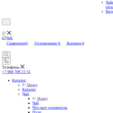
Чай
онл
Вид
Сравнение
0
Отложенные
0
Корзина
0
Телефоны
+7 968 709 21 51
Каталог
Назад
Каталог
Чай
Назад
Чай
Что пьет основатель
Пуэр