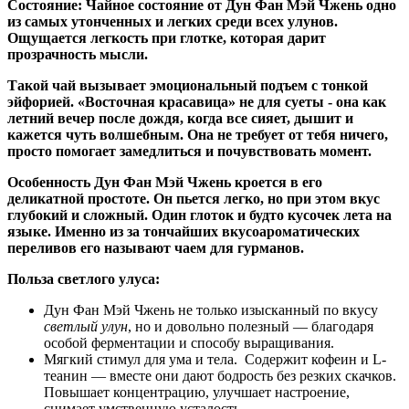
Состояние: Чайное состояние от Дун Фан Мэй Чжень одно
из самых утонченных и легких среди всех улунов.
Ощущается легкость при глотке, которая дарит
прозрачность мысли.
Такой чай вызывает эмоциональный подъем с тонкой
эйфорией. «Восточная красавица» не для суеты - она как
летний вечер после дождя, когда все сияет, дышит и
кажется чуть волшебным. Она не требует от тебя ничего,
просто помогает замедлиться и почувствовать момент.
Особенность Дун Фан Мэй Чжень кроется в его
деликатной простоте. Он пьется легко, но при этом вкус
глубокий и сложный. Один глоток и будто кусочек лета на
языке. Именно из за тончайших вкусоароматических
переливов его называют чаем для гурманов.
Польза светлого улуса:
Дун Фан Мэй Чжень не только изысканный по вкусу
светлый улун
, но и довольно полезный — благодаря
особой ферментации и способу выращивания.
Мягкий стимул для ума и тела. Содержит кофеин и L-
теанин — вместе они дают бодрость без резких скачков.
Повышает концентрацию, улучшает настроение,
снимает умственную усталость.