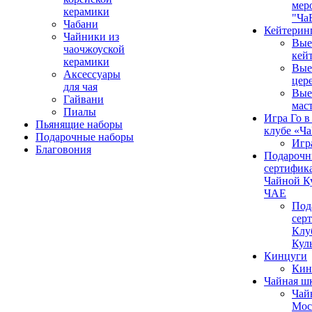
мер
керамики
"Ча
Чабани
Кейтерин
Чайники из
Вые
чаочжоуской
кей
керамики
Вые
Аксессуары
цер
для чая
Вые
Гайвани
мас
Пиалы
Игра Го в
Пьянящие наборы
клубе «Ч
Подарочные наборы
Игр
Благовония
Подароч
сертифика
Чайной К
ЧАЕ
Под
сер
Клу
Кул
Кинцуги
Кин
Чайная ш
Чай
Мос