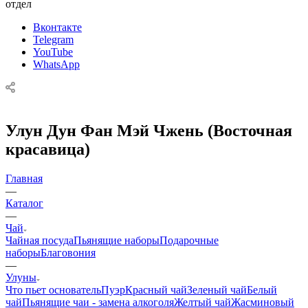
отдел
Вконтакте
Telegram
YouTube
WhatsApp
Улун Дун Фан Мэй Чжень (Восточная
красавица)
Главная
—
Каталог
—
Чай
Чайная посуда
Пьянящие наборы
Подарочные
наборы
Благовония
—
Улуны
Что пьет основатель
Пуэр
Красный чай
Зеленый чай
Белый
чай
Пьянящие чаи - замена алкоголя
Желтый чай
Жасминовый