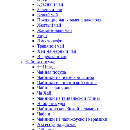
Красный чай
Зеленый чай
Белый чай
Пьянящие чаи - замена алкоголя
Желтый чай
Жасминовый чай
Улун
Вместо кофе
Травяной чай
Хей Ча Черный чай
Выдержанный
Чайная посуда
Назад
Чайная посуда
Чайники из исинской глины
Чайники из нисинской глины
Чайные фигурки
Ча Хай
Чайники из тайваньской глины
Набор посуды
Чайник из корейской керамики
Чабани
Чайники из чаочжоуской керамики
Аксессуары для чая
Гайвани