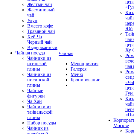
цер
Желтый чай
«Гу
Жасминовый
Кит
чай
чай
Улун
цер
Вместо кофе
Юй
Травяной чай
Тай
Хей Ча
чай
Черный чай
цер
Выдержанный
Ху 
Чайная посуда
Чайная
Ром
Чайники из
вече
исинской
Мероприятия
чая
глины
Галерея
Ром
Чайники из
Меню
сви
нисинской
Бронирование
«Ча
глины
цер
Чайные
Гун
фигурки
Кит
Ча Хай
чай
Чайники из
цер
тайваньской
«Пи
глины
Корпорат
Набор посуды
Москве
Чайник из
Кор
корейской