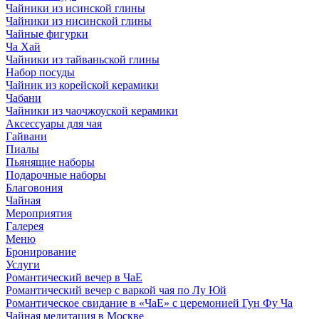
Чайники из исинской глины
Чайники из нисинской глины
Чайные фигурки
Ча Хай
Чайники из тайваньской глины
Набор посуды
Чайник из корейской керамики
Чабани
Чайники из чаочжоуской керамики
Аксессуары для чая
Гайвани
Пиалы
Пьянящие наборы
Подарочные наборы
Благовония
Чайная
Мероприятия
Галерея
Меню
Бронирование
Услуги
Романтический вечер в ЧаЕ
Романтический вечер с варкой чая по Лу Юй
Романтическое свидание в «ЧаЕ» с церемонией Гун Фу Ча
Чайная медитация в Москве