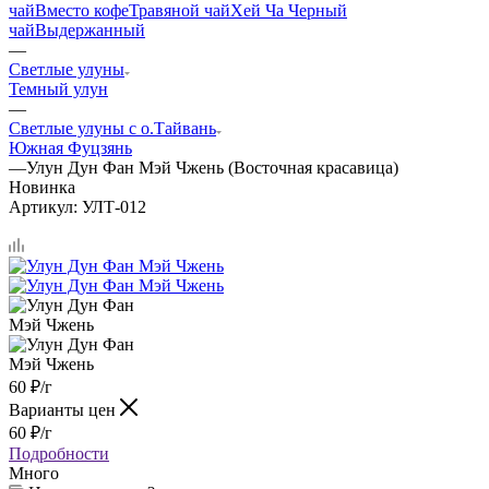
чай
Вместо кофе
Травяной чай
Хей Ча Черный
чай
Выдержанный
—
Светлые улуны
Темный улун
—
Светлые улуны с о.Тайвань
Южная Фуцзянь
—
Улун Дун Фан Мэй Чжень (Восточная красавица)
Новинка
Артикул:
УЛТ-012
60
₽
/г
Варианты цен
60
₽
/г
Подробности
Много