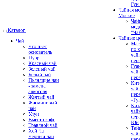
Гун
Чайная ме
Москве
Чай
мед
Каталог
"Ча
Чайные ц
Чай
Мас
Что пьет
по 
основатель
чай
Пуэр
цер
Красный чай
Гуа
Зеленый чай
чай
Белый чай
цер
Пьянящие чаи
Кит
- замена
чай
алкоголя
цер
Желтый чай
«Гу
Жасминовый
Кит
чай
чай
Улун
цер
Вместо кофе
Юй
Травяной чай
Тай
Хей Ча
чай
Черный чай
цер