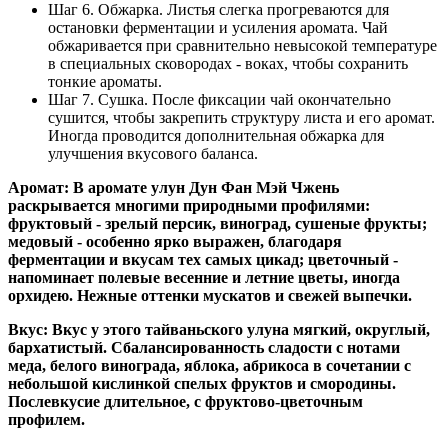
Шаг 6. Обжарка. Листья слегка прогреваются для
остановки ферментации и усиления аромата. Чай
обжаривается при сравнительно невысокой температуре
в специальных сковородах - воках, чтобы сохранить
тонкие ароматы.
Шаг 7. Сушка. После фиксации чай окончательно
сушится, чтобы закрепить структуру листа и его аромат.
Иногда проводится дополнительная обжарка для
улучшения вкусового баланса.
Аромат: В аромате улун Дун Фан Мэй Чжень
раскрывается многими природными профилями:
фруктовый - зрелый персик, виноград, сушеные фрукты;
медовый - особенно ярко выражен, благодаря
ферментации и вкусам тех самых цикад; цветочный -
напоминает полевые весенние и летние цветы, иногда
орхидею. Нежные оттенки мускатов и свежей выпечки.
Вкус: Вкус у этого тайваньского улуна мягкий, округлый,
бархатистый. Сбалансированность сладости с нотами
меда, белого винограда, яблока, абрикоса в сочетании с
небольшой кислинкой спелых фруктов и смородины.
Послевкусие длительное, с фруктово-цветочным
профилем.