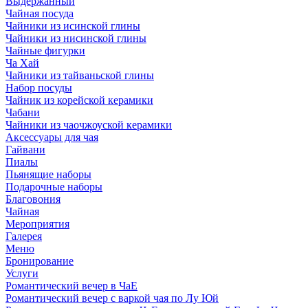
Выдержанный
Чайная посуда
Чайники из исинской глины
Чайники из нисинской глины
Чайные фигурки
Ча Хай
Чайники из тайваньской глины
Набор посуды
Чайник из корейской керамики
Чабани
Чайники из чаочжоуской керамики
Аксессуары для чая
Гайвани
Пиалы
Пьянящие наборы
Подарочные наборы
Благовония
Чайная
Мероприятия
Галерея
Меню
Бронирование
Услуги
Романтический вечер в ЧаЕ
Романтический вечер с варкой чая по Лу Юй