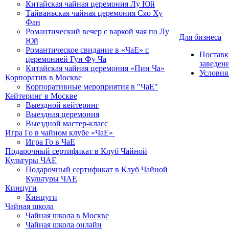
Китайская чайная церемония Лу Юй
Тайваньская чайная церемония Сяо Ху
Фан
Романтический вечер с варкой чая по Лу
Для бизнеса
Юй
Романтическое свидание в «ЧаЕ» с
Поставк
церемонией Гун Фу Ча
заведен
Китайская чайная церемония «Пин Ча»
Условия
Корпоратив в Москве
Корпоративные мероприятия в "ЧаЕ"
Кейтеринг в Москве
Выездной кейтеринг
Выездная церемония
Выездной мастер-класс
Игра Го в чайном клубе «ЧаЕ»
Игра Го в ЧаЕ
Подарочный сертификат в Клуб Чайной
Культуры ЧАЕ
Подарочный сертификат в Клуб Чайной
Культуры ЧАЕ
Кинцуги
Кинцуги
Чайная школа
Чайная школа в Москве
Чайная школа онлайн