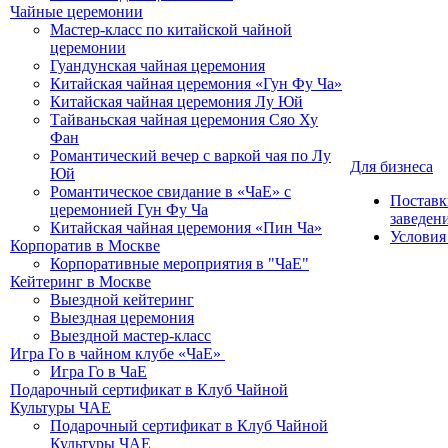
Чайные церемонии
Мастер-класс по китайской чайной
церемонии
Гуандунская чайная церемония
Китайская чайная церемония «Гун Фу Ча»
Китайская чайная церемония Лу Юй
Тайваньская чайная церемония Сяо Ху
Фан
Романтический вечер с варкой чая по Лу
Для бизнеса
Юй
Романтическое свидание в «ЧаЕ» с
Поставк
церемонией Гун Фу Ча
заведен
Китайская чайная церемония «Пин Ча»
Условия
Корпоратив в Москве
Корпоративные мероприятия в "ЧаЕ"
Кейтеринг в Москве
Выездной кейтеринг
Выездная церемония
Выездной мастер-класс
Игра Го в чайном клубе «ЧаЕ»
Игра Го в ЧаЕ
Подарочный сертификат в Клуб Чайной
Культуры ЧАЕ
Подарочный сертификат в Клуб Чайной
Культуры ЧАЕ