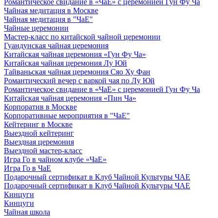
Романтическое свидание в «ЧаЕ» с церемонией Гун Фу Ча
Чайная медитация в Москве
Чайная медитация в "ЧаЕ"
Чайные церемонии
Мастер-класс по китайской чайной церемонии
Гуандунская чайная церемония
Китайская чайная церемония «Гун Фу Ча»
Китайская чайная церемония Лу Юй
Тайваньская чайная церемония Сяо Ху Фан
Романтический вечер с варкой чая по Лу Юй
Романтическое свидание в «ЧаЕ» с церемонией Гун Фу Ча
Китайская чайная церемония «Пин Ча»
Корпоратив в Москве
Корпоративные мероприятия в "ЧаЕ"
Кейтеринг в Москве
Выездной кейтеринг
Выездная церемония
Выездной мастер-класс
Игра Го в чайном клубе «ЧаЕ»
Игра Го в ЧаЕ
Подарочный сертификат в Клуб Чайной Культуры ЧАЕ
Подарочный сертификат в Клуб Чайной Культуры ЧАЕ
Кинцуги
Кинцуги
Чайная школа