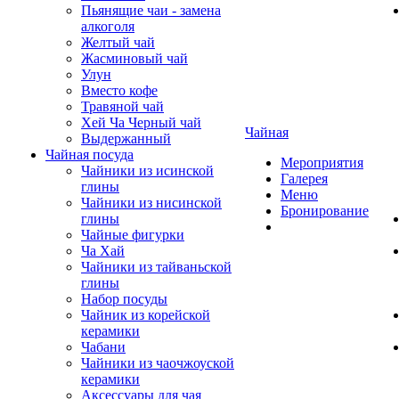
Пьянящие чаи - замена
алкоголя
Желтый чай
Жасминовый чай
Улун
Вместо кофе
Травяной чай
Хей Ча Черный чай
Чайная
Выдержанный
Чайная посуда
Мероприятия
Чайники из исинской
Галерея
глины
Меню
Чайники из нисинской
Бронирование
глины
Чайные фигурки
Ча Хай
Чайники из тайваньской
глины
Набор посуды
Чайник из корейской
керамики
Чабани
Чайники из чаочжоуской
керамики
Аксессуары для чая