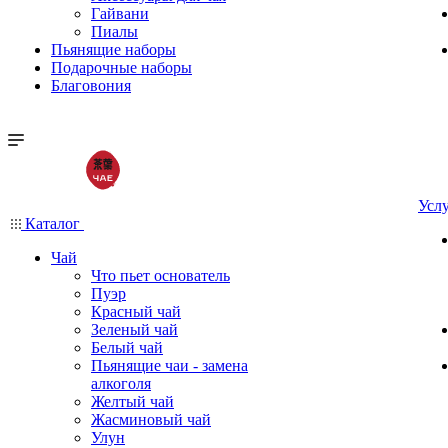
Гайвани
Пиалы
Пьянящие наборы
Подарочные наборы
Благовония
Усл
Каталог
Чай
Что пьет основатель
Пуэр
Красный чай
Зеленый чай
Белый чай
Пьянящие чаи - замена
алкоголя
Желтый чай
Жасминовый чай
Улун