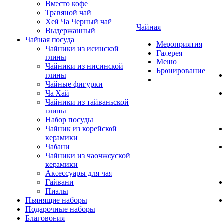
Вместо кофе
Травяной чай
Хей Ча Черный чай
Чайная
Выдержанный
Чайная посуда
Мероприятия
Чайники из исинской
Галерея
глины
Меню
Чайники из нисинской
Бронирование
глины
Чайные фигурки
Ча Хай
Чайники из тайваньской
глины
Набор посуды
Чайник из корейской
керамики
Чабани
Чайники из чаочжоуской
керамики
Аксессуары для чая
Гайвани
Пиалы
Пьянящие наборы
Подарочные наборы
Благовония