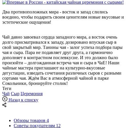
Два противоположных мира - восток и запад слились
воедино, чтобы подарить своим ценителям новые вкусовые и
эстетические ощущения!
Чай давно завоевал сердца западного мира, а восток очень
долго присматривался к западу, дозировано впуская сыр в
свой закрытый мир. Танины чая - залог успеха подбора пары
чая и сыра. Пара не подавляет друг друга, а гармонично
дополняет в контрастном послевкусие. И это должно было
произойти – долгожданная встреча чая и сыра в ЧаЕ! Наши
чайные мастера приглашают на культурно-вкусовые
дегустации, изведать сочетания различных сыров с разными
сортами чая. Ждём Вас в атмосферной чайной в парке
Сокольники, бронируйте столик!
Теги
Чай
Сыр
Церемония
Назад к списку
Обзоры товаров
4
Советы покупателям
12