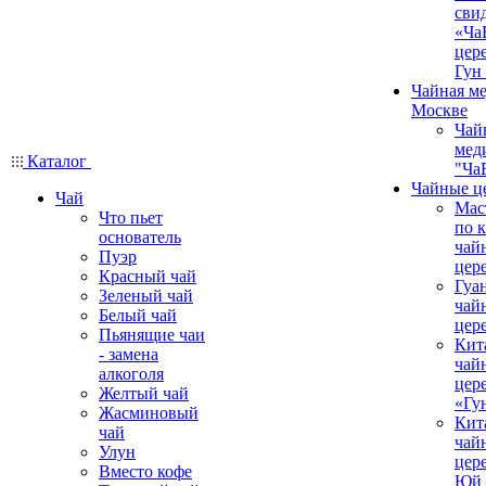
сви
«Ча
цер
Гун
Чайная ме
Москве
Чай
мед
Каталог
"Ча
Чайные ц
Чай
Мас
Что пьет
по 
основатель
чай
Пуэр
цер
Красный чай
Гуа
Зеленый чай
чай
Белый чай
цер
Пьянящие чаи
Кит
- замена
чай
алкоголя
цер
Желтый чай
«Гу
Жасминовый
Кит
чай
чай
Улун
цер
Вместо кофе
Юй