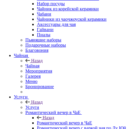
Набор посуды
Чайник из корейской керамики
Чабани
Чайники из чаочжоуской керамики
Аксессуары для чая
Гайвани
Пиалы
Пьянящие наборы
Подарочные наборы
Благовония
Чайная
Назад
Чайная
Мероприятия
Галерея
Меню
Бронирование
Услуги
Назад
Услуги
Романтический вечер в ЧаЕ
Назад
Романтический вечер в ЧаЕ
Романтический вечер с варкой чая по Лу Юй