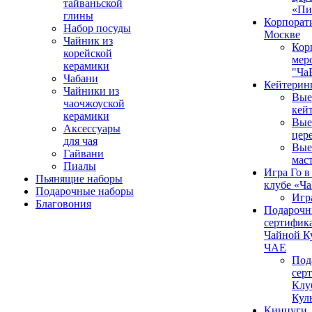
тайваньской
«Пи
глины
Корпорат
Набор посуды
Москве
Чайник из
Кор
корейской
мер
керамики
"Ча
Чабани
Кейтерин
Чайники из
Вые
чаочжоуской
кей
керамики
Вые
Аксессуары
цер
для чая
Вые
Гайвани
мас
Пиалы
Игра Го в
Пьянящие наборы
клубе «Ч
Подарочные наборы
Игр
Благовония
Подароч
сертифика
Чайной К
ЧАЕ
Под
сер
Клу
Кул
Кинцуги