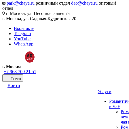
park@chaye.ru
розничный отдел
dao@chaye.ru
оптовый
отдел
г. Москва, ул. Песочная аллея 7а
г. Москва, ул. Садовая-Кудринская 20
Вконтакте
Telegram
YouTube
WhatsApp
г. Москва
+7 968 709 21 51
Поиск
Войти
Услуги
Романтич
в ЧаЕ
Ром
вече
чая
Ром