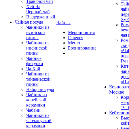
Травяной чай
Тай
Хей Ча
чай
Черный чай
цер
Выдержанный
Ху 
Чайная посуда
Чайная
Ром
Чайники из
вече
исинской
Мероприятия
чая
глины
Галерея
Ром
Чайники из
Меню
сви
нисинской
Бронирование
«Ча
глины
цер
Чайные
Гун
фигурки
Кит
Ча Хай
чай
Чайники из
цер
тайваньской
«Пи
глины
Корпорат
Набор посуды
Москве
Чайник из
Кор
корейской
мер
керамики
"Ча
Чабани
Кейтерин
Чайники из
Вые
чаочжоуской
кей
керамики
Вые