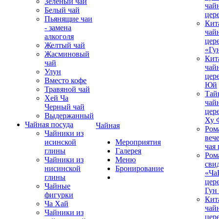
Зеленый чай
чай
Белый чай
цер
Пьянящие чаи
Кит
- замена
чай
алкоголя
цер
Желтый чай
«Гу
Жасминовый
Кит
чай
чай
Улун
цер
Вместо кофе
Юй
Травяной чай
Тай
Хей Ча
чай
Черный чай
цер
Выдержанный
Ху 
Чайная посуда
Чайная
Ром
Чайники из
вече
исинской
Мероприятия
чая
глины
Галерея
Ром
Чайники из
Меню
сви
нисинской
Бронирование
«Ча
глины
цер
Чайные
Гун
фигурки
Кит
Ча Хай
чай
Чайники из
цер