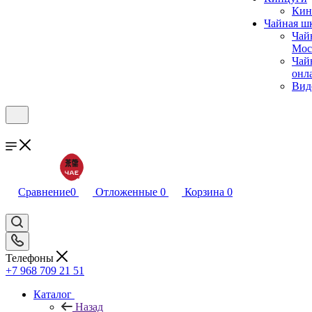
Кин
Чайная ш
Чай
Мос
Чай
онл
Вид
Сравнение
0
Отложенные
0
Корзина
0
Телефоны
+7 968 709 21 51
Каталог
Назад