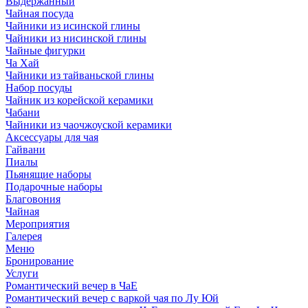
Выдержанный
Чайная посуда
Чайники из исинской глины
Чайники из нисинской глины
Чайные фигурки
Ча Хай
Чайники из тайваньской глины
Набор посуды
Чайник из корейской керамики
Чабани
Чайники из чаочжоуской керамики
Аксессуары для чая
Гайвани
Пиалы
Пьянящие наборы
Подарочные наборы
Благовония
Чайная
Мероприятия
Галерея
Меню
Бронирование
Услуги
Романтический вечер в ЧаЕ
Романтический вечер с варкой чая по Лу Юй