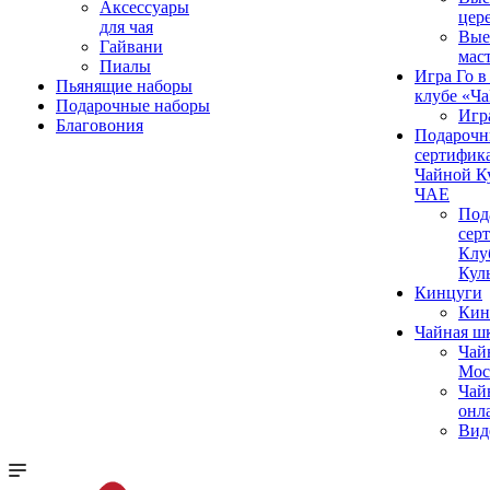
Аксессуары
цер
для чая
Вые
Гайвани
мас
Пиалы
Игра Го в
Пьянящие наборы
клубе «Ч
Подарочные наборы
Игр
Благовония
Подароч
сертифика
Чайной К
ЧАЕ
Под
сер
Клу
Кул
Кинцуги
Кин
Чайная ш
Чай
Мос
Чай
онл
Вид