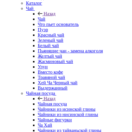
Каталог
Чай
Назад
Чай
Что пьет основатель
Пуэр
Красный чай
Зеленый чай
Белый чай
Пьянящие чаи - замена алкоголя
Желтый чай
Жасминовый чай
Улун
Вместо кофе
Травяной чай
Хей Ча Черный чай
Выдержанный
Чайная посуда
Назад
Чайная посуда
Чайники из исинской глины
Чайники из нисинской глины
Чайные фигурки
Ча Хай
Чайники из тайваньской глины