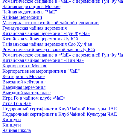
Романтическое свидание в «ЧаЕ» с церемонией Гун Фу Ча
Чайная медитация в Москве
Чайная медитация в "ЧаЕ"
Чайные церемонии
Мастер-класс по китайской чайной церемонии
Гуандунская чайная церемония
Китайская чайная церемония «Гун Фу Ча»
Китайская чайная церемония Лу Юй
Тайваньская чайная церемония Сяо Ху Фан
Романтический вечер с варкой чая по Лу Юй
Романтическое свидание в «ЧаЕ» с церемонией Гун Фу Ча
Китайская чайная церемония «Пин Ча»
Корпоратив в Москве
Корпоративные мероприятия в "ЧаЕ"
Кейтеринг в Москве
Выездной кейтеринг
Выездная церемония
Выездной мастер-класс
Игра Го в чайном клубе «ЧаЕ»
Игра Го в ЧаЕ
Подарочный сертификат в Клуб Чайной Культуры ЧАЕ
Подарочный сертификат в Клуб Чайной Культуры ЧАЕ
Кинцуги
Кинцуги
Чайная школа