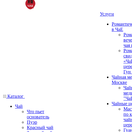
Услуги
Романтич
в ЧаЕ
Ром
вече
чая
Ром
сви
«Ча
цер
Гун
Чайная ме
Москве
Чай
мед
Каталог
"Ча
Чайные ц
Чай
Мас
Что пьет
по 
основатель
чай
Пуэр
цер
Красный чай
Гуа