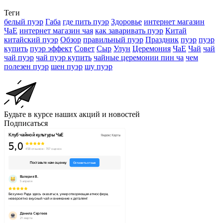
Теги
белый пуэр
Габа
где пить пуэр
Здоровье
интернет магазин
ЧаЕ
интернет магазин чая
как заваривать пуэр
Китай
китайский пуэр
Обзор
правильный пуэр
Праздник
пуэр
пуэр
купить
пуэр эффект
Совет
Сыр
Улун
Церемония
ЧаЕ
Чай
чай
чай пуэр
чай пуэр купить
чайные церемонии пин ча
чем
полезен пуэр
шен пуэр
шу пуэр
Будьте в курсе наших акций и новостей
Подписаться